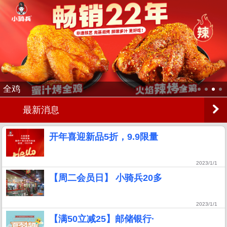
全鸡
最新消息
开年喜迎新品5折，9.9限量
2023/1/1
【周二会员日】 小骑兵20多
2023/1/1
【满50立减25】邮储银行·