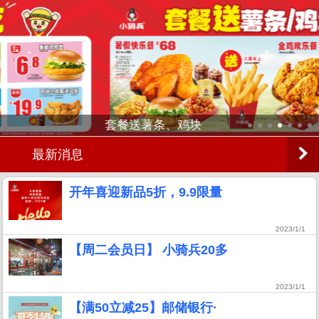
套餐送薯条、鸡块
最新消息
开年喜迎新品5折，9.9限量
2023/1/1
【周二会员日】 小骑兵20多
2023/1/1
【满50立减25】邮储银行·